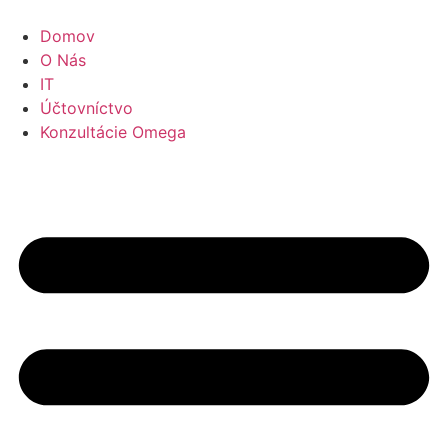
Preskočiť
na
Domov
obsah
O Nás
IT
Účtovníctvo
Konzultácie Omega