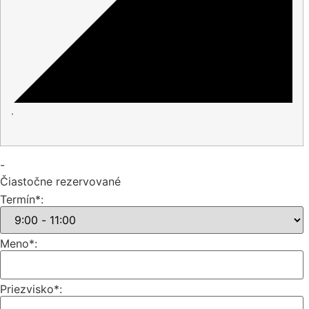
·
-
Čiastočne rezervované
Termín*:
Meno*:
Priezvisko*: